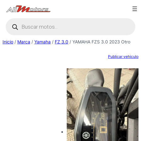
Saltar
al
Búsqueda
contenido
de
productos
Inicio
/
Marca
/
Yamaha
/
FZ 3.0
/ YAMAHA FZS 3.0 2023 Otro
Publicar vehiculo