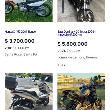
Honda Xr 150 2001 Blanco
Bajaj Dominar 400 Tourer 2024 –
Impecable (7.500 km)
$
3.700.000
$
5.800.000
2001
25.000 km
|
2024
7.566 km
|
Santa Rosa, Santa Fe
Lomas de zamora, Buenos
Aires