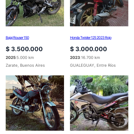
Bajaj Rouser 150
Honda Twister 125 2023 Rojo
$
3.500.000
$
3.000.000
2025
5.000 km
2023
16.700 km
|
|
Zarate, Buenos Aires
GUALEGUAY, Entre Ríos