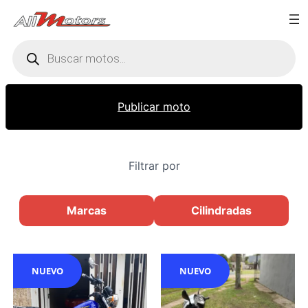
Búsqueda
de
productos
Publicar moto
Filtrar por
Marcas
Cilindradas
NUEVO
NUEVO