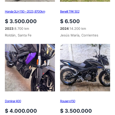
Honda GLH 150 – 2023, 8700km
Benelli TRK 502
$
3.500.000
$
6.500
2023
8.700 km
2024
14.200 km
|
|
Roldán, Santa Fe
Jesús María, Corrientes
Dominar 400
Rouser p150
$
4.000.000
$
3.500.000