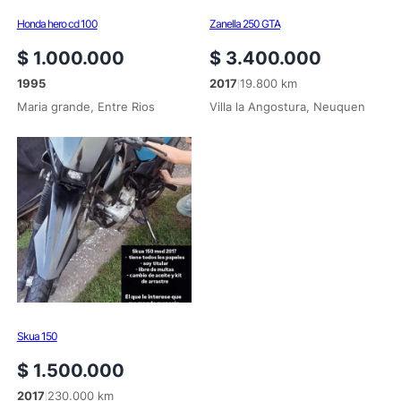
Honda hero cd 100
Zanella 250 GTA
$
1.000.000
$
3.400.000
1995
2017
19.800 km
|
Maria grande, Entre Rios
Villa la Angostura, Neuquen
Skua 150
$
1.500.000
2017
230.000 km
|