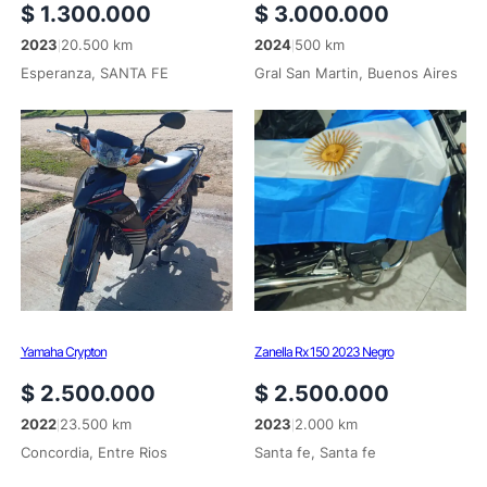
$
1.300.000
$
3.000.000
2023
20.500 km
2024
500 km
|
|
Esperanza, SANTA FE
Gral San Martin, Buenos Aires
Yamaha Crypton
Zanella Rx 150 2023 Negro
$
2.500.000
$
2.500.000
2022
23.500 km
2023
2.000 km
|
|
Concordia, Entre Rios
Santa fe, Santa fe