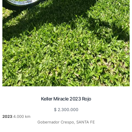
Keller Miracle 2023 Rojo
$
2.300.000
2023
4.000 km
|
Gobernador Crespo, SANTA FE