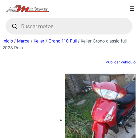
Saltar
al
Búsqueda
contenido
de
productos
Inicio
/
Marca
/
Keller
/
Crono 110 Full
/ Keller Crono classic full
2023 Rojo
Publicar vehiculo