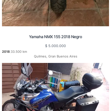
Yamaha NMX 155 2018 Negro
$
5.000.000
2018
33.500 km
|
Quilmes, Gran Buenos Aires