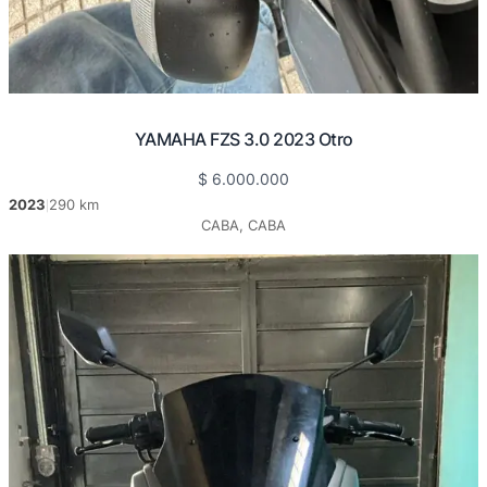
YAMAHA FZS 3.0 2023 Otro
$
6.000.000
2023
290 km
|
CABA, CABA