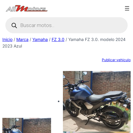
Saltar
al
Búsqueda
contenido
de
productos
Inicio
/
Marca
/
Yamaha
/
FZ 3.0
/ Yamaha FZ 3.0. modelo 2024
2023 Azul
Publicar vehiculo