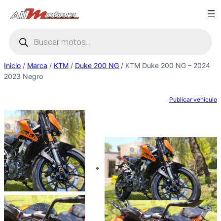
Saltar
al
Búsqueda
contenido
de
productos
Inicio
/
Marca
/
KTM
/
Duke 200 NG
/ KTM Duke 200 NG – 2024
2023 Negro
Publicar vehiculo