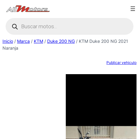
Saltar
al
Búsqueda
contenido
de
productos
Inicio
/
Marca
/
KTM
/
Duke 200 NG
/ KTM Duke 200 NG 2021
Naranja
Publicar vehiculo