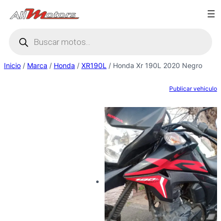
Saltar
al
Búsqueda
contenido
de
productos
Inicio
/
Marca
/
Honda
/
XR190L
/ Honda Xr 190L 2020 Negro
Publicar vehiculo