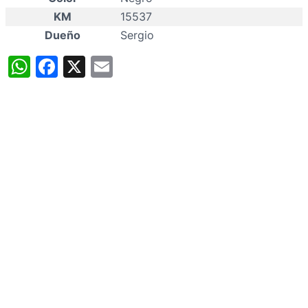
KM
15537
Dueño
Sergio
WhatsApp
Facebook
X
Email