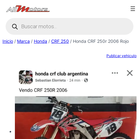
Saltar
al
Búsqueda
contenido
de
productos
Inicio
/
Marca
/
Honda
/
CRF 250
/ Honda CRF 250r 2006 Rojo
Publicar vehiculo