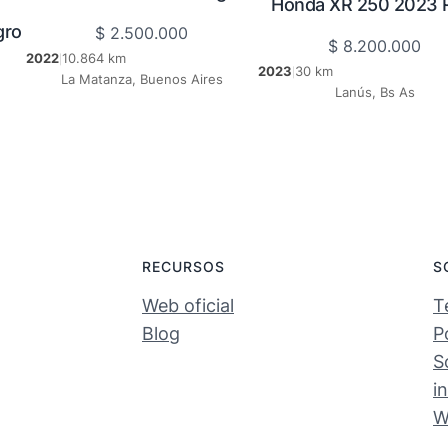
Honda XR 250 2023 
gro
$
2.500.000
$
8.200.000
2022
10.864 km
|
2023
30 km
|
La Matanza, Buenos Aires
Lanús, Bs As
RECURSOS
S
Web oficial
T
Blog
P
S
i
W