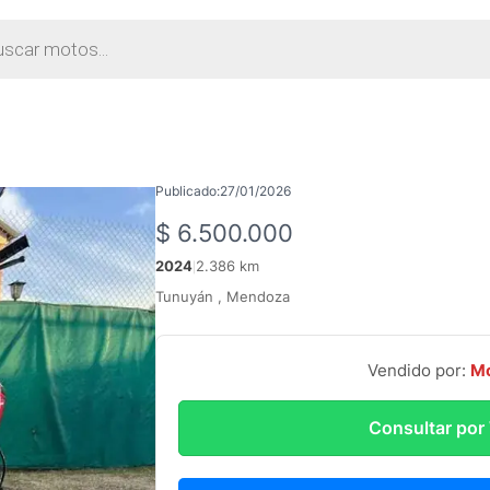
da
tos
Publicado:
27/01/2026
$
6.500.000
2024
2.386 km
|
Tunuyán , Mendoza
Vendido por:
M
Consultar po