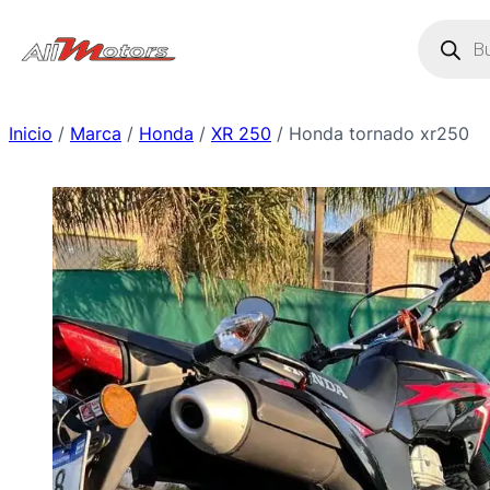
Saltar
Búsque
de
al
produc
contenido
Inicio
/
Marca
/
Honda
/
XR 250
/ Honda tornado xr250