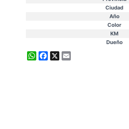
Ciudad
Año
Color
KM
Dueño
WhatsApp
Facebook
X
Email