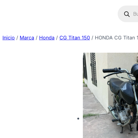
Saltar
Búsque
de
al
produc
contenido
Inicio
/
Marca
/
Honda
/
CG Titan 150
/ HONDA CG Titan 