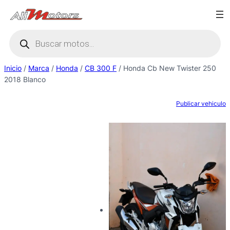
Saltar
al
Búsqueda
contenido
de
productos
Inicio
/
Marca
/
Honda
/
CB 300 F
/ Honda Cb New Twister 250
2018 Blanco
Publicar vehiculo