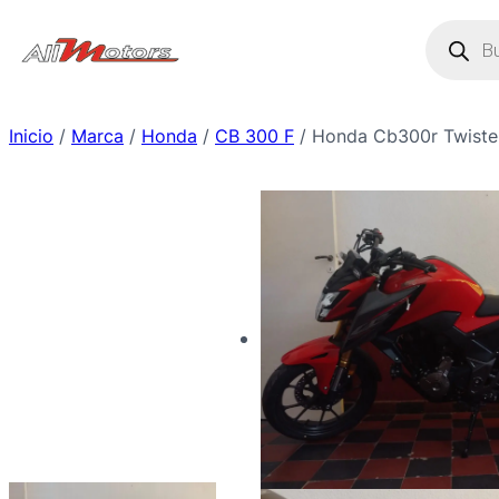
Saltar
Búsque
de
al
produc
contenido
Inicio
/
Marca
/
Honda
/
CB 300 F
/ Honda Cb300r Twiste