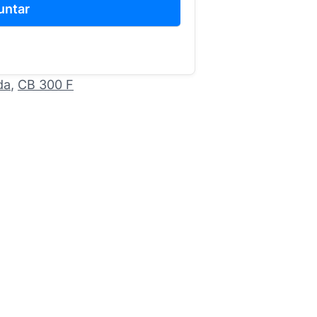
untar
da
, 
CB 300 F