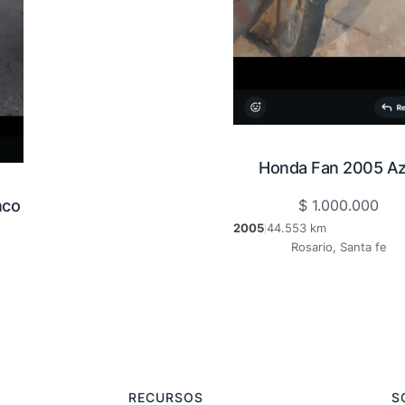
Honda Fan 2005 Az
nco
$
1.000.000
2005
44.553 km
|
Rosario, Santa fe
RECURSOS
S