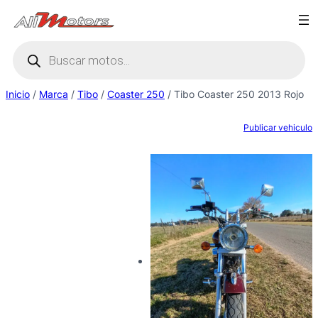
Saltar
al
Búsqueda
contenido
de
productos
Inicio
/
Marca
/
Tibo
/
Coaster 250
/ Tibo Coaster 250 2013 Rojo
Publicar vehiculo