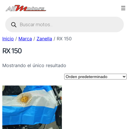
Saltar
al
Búsqueda
contenido
de
productos
Inicio
/
Marca
/
Zanella
/ RX 150
RX 150
Mostrando el único resultado