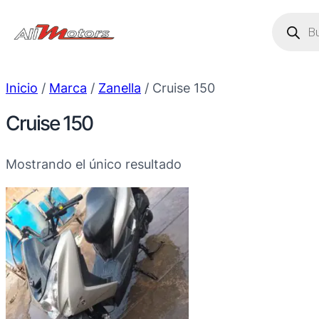
Saltar
Búsque
de
al
produc
contenido
Inicio
/
Marca
/
Zanella
/ Cruise 150
Cruise 150
Mostrando el único resultado