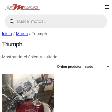
Saltar
al
Búsqueda
contenido
de
productos
Inicio
/
Marca
/ Triumph
Triumph
Mostrando el único resultado