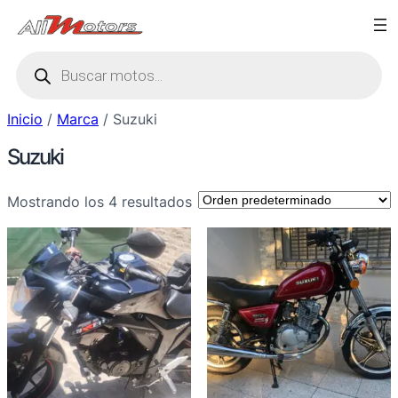
Saltar
al
Búsqueda
contenido
de
productos
Inicio
/
Marca
/ Suzuki
Suzuki
Mostrando los 4 resultados