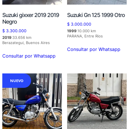
Suzuki gixxer 2019 2019
Suzuki Gn 125 1999 Otro
Negro
$
3.000.000
$
3.300.000
1999
10.000 km
|
PARANA, Entre Rios
2019
33.656 km
|
Berazategui, Buenos Aires
Consultar por Whatsapp
Consultar por Whatsapp
NUEVO