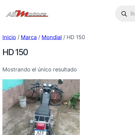
Saltar
Búsque
de
al
produc
contenido
Inicio
/
Marca
/
Mondial
/ HD 150
HD 150
Mostrando el único resultado