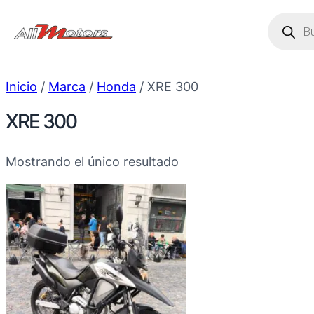
Saltar
Búsque
de
al
produc
contenido
Inicio
/
Marca
/
Honda
/ XRE 300
XRE 300
Mostrando el único resultado