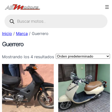
Saltar
al
Búsqueda
contenido
de
productos
Inicio
/
Marca
/ Guerrero
Guerrero
Mostrando los 4 resultados