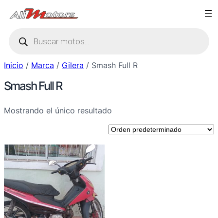
Saltar
al
Búsqueda
contenido
de
productos
Inicio
/
Marca
/
Gilera
/ Smash Full R
Smash Full R
Mostrando el único resultado