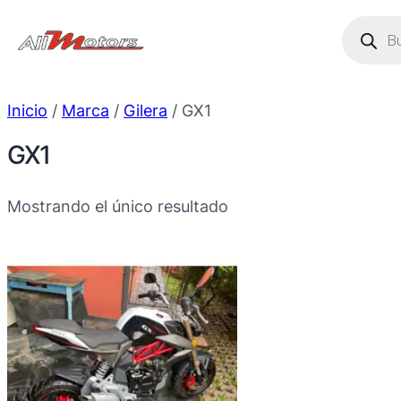
Saltar
Búsque
de
al
produc
contenido
Inicio
/
Marca
/
Gilera
/ GX1
GX1
Mostrando el único resultado