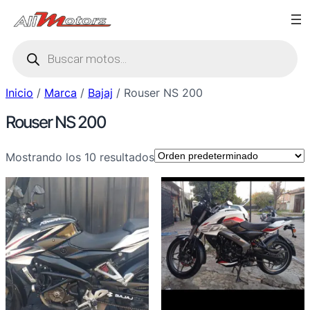
Saltar
al
Búsqueda
contenido
de
productos
Inicio
/
Marca
/
Bajaj
/ Rouser NS 200
Rouser NS 200
Mostrando los 10 resultados