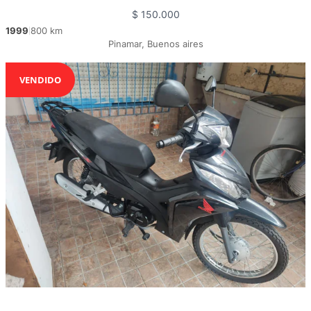
$
150.000
1999
800 km
|
Pinamar, Buenos aires
VENDIDO