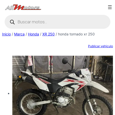
Saltar
al
Búsqueda
contenido
de
productos
Inicio
/
Marca
/
Honda
/
XR 250
/ honda tornado xr 250
Publicar vehiculo