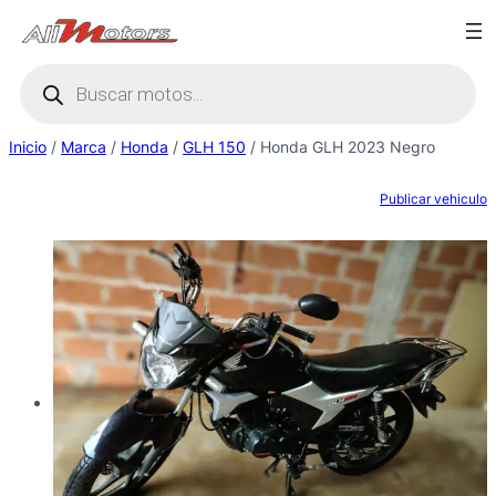
Saltar
al
Búsqueda
contenido
de
productos
Inicio
/
Marca
/
Honda
/
GLH 150
/ Honda GLH 2023 Negro
Publicar vehiculo