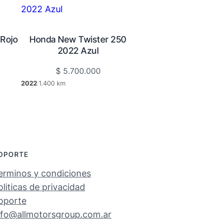
Rojo
Honda New Twister 250
2022 Azul
$
5.700.000
2022
1.400 km
|
OPORTE
erminos y condiciones
oliticas de privacidad
oporte
nfo@allmotorsgroup.com.ar