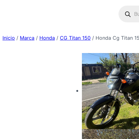
Saltar
Búsque
de
al
produc
contenido
Inicio
/
Marca
/
Honda
/
CG Titan 150
/ Honda Cg Titan 1