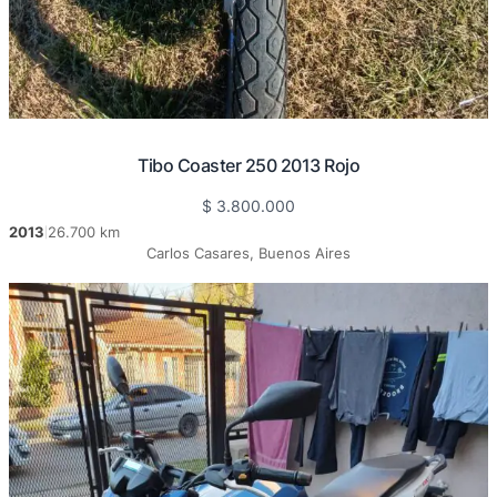
Tibo Coaster 250 2013 Rojo
$
3.800.000
2013
26.700 km
|
Carlos Casares, Buenos Aires