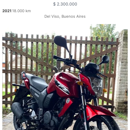
$
2.300.000
2021
18.000 km
|
Del Viso, Buenos Aires