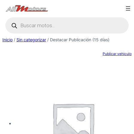
Saltar
al
Búsqueda
contenido
de
productos
Inicio
/
Sin categorizar
/ Destacar Publicación (15 días)
Publicar vehiculo