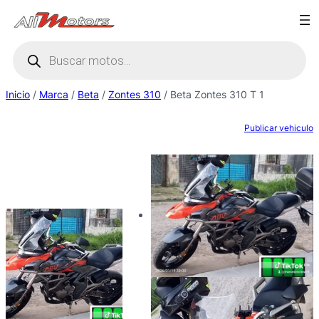
Saltar
al
Búsqueda
contenido
de
productos
Inicio
/
Marca
/
Beta
/
Zontes 310
/ Beta Zontes 310 T 1
Publicar vehiculo