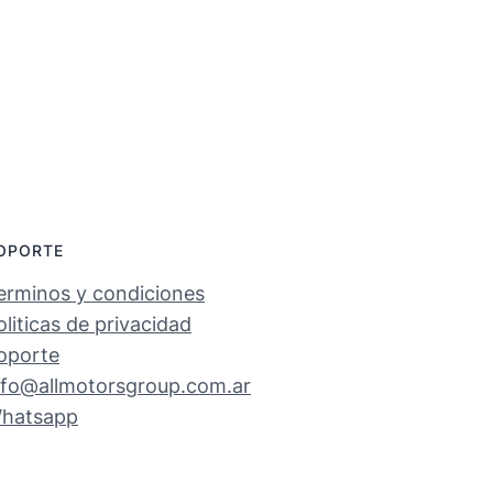
OPORTE
erminos y condiciones
oliticas de privacidad
oporte
nfo@allmotorsgroup.com.ar
hatsapp