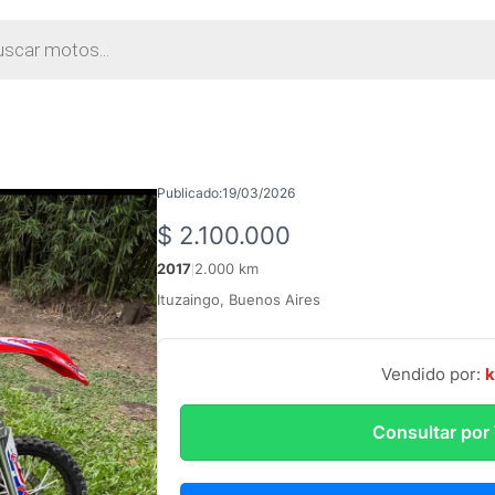
da
tos
Publicado:
19/03/2026
$
2.100.000
2017
2.000 km
|
Ituzaingo, Buenos Aires
Vendido por:
Consultar po